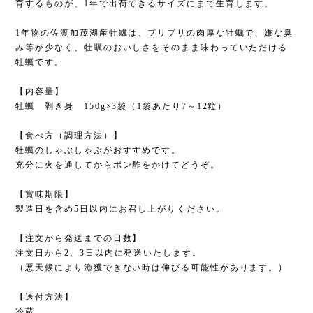
育するものが、1年で出荷できるサイズにまで生育します。
1年物の佐渡加茂湖産牡蠣は、プリプリの肉厚な牡蠣で、嫌な臭
み等が少なく、牡蠣のおいしさをそのまま味わっていただける
牡蠣です。
【内容量】
牡蠣 剥き身 150g×3袋（1袋あたり7～12粒）
【食べ方（調理方法）】
牡蠣のしゃぶしゃぶがおすすめです。
充分に火を通してからポン酢をかけてどうぞ。
【賞味期限】
製造日を含め5日以内にお召し上がりください。
【注文から発送までの日数】
注文日から2、3日以内に発送いたします。
（悪天候により漁獲できない時は伸びる可能性があります。）
【送付方法】
冷蔵