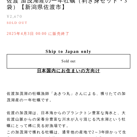
佐渡 加茂湖産の一年牡蠣（剥き身セット・3
袋）【新潟県佐渡市】
¥2,670
SOLD OUT
2025年4月3日 00:00 に販売終了
Ship to Japan only
Sold out
日本国内にお住まいの方向け
佐渡加茂湖の牡蠣漁師「あきつ丸」さんによる、獲りたての加
茂湖産の一年牡蠣です。
佐渡の加茂湖は、日本海からのプランクトン豊富な海水と、大
佐渡山脈からの栄養分豊富な川水が入り混じる汽水湖という牡
蠣にとって稀に見る好漁場です。
この加茂湖で獲れる牡蠣は、通常他の産地で2～3年掛かって生