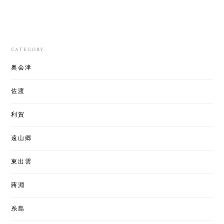
CATEGORY
奥会津
佐渡
利賀
遠山郷
東出雲
蔣淵
糸島