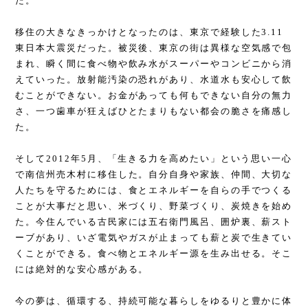
た。
移住の大きなきっかけとなったのは、東京で経験した3.11
東日本大震災だった。被災後、東京の街は異様な空気感で包
まれ、瞬く間に食べ物や飲み水がスーパーやコンビニから消
えていった。放射能汚染の恐れがあり、水道水も安心して飲
むことができない。お金があっても何もできない自分の無力
さ、一つ歯車が狂えばひとたまりもない都会の脆さを痛感し
た。
そして2012年5月、「生きる力を高めたい」という思い一心
で南信州売木村に移住した。自分自身や家族、仲間、大切な
人たちを守るためには、食とエネルギーを自らの手でつくる
ことが大事だと思い、米づくり、野菜づくり、炭焼きを始め
た。今住んでいる古民家には五右衛門風呂、囲炉裏、薪スト
ーブがあり、いざ電気やガスが止まっても薪と炭で生きてい
くことができる。食べ物とエネルギー源を生み出せる。そこ
には絶対的な安心感がある。
今の夢は、循環する、持続可能な暮らしをゆるりと豊かに体