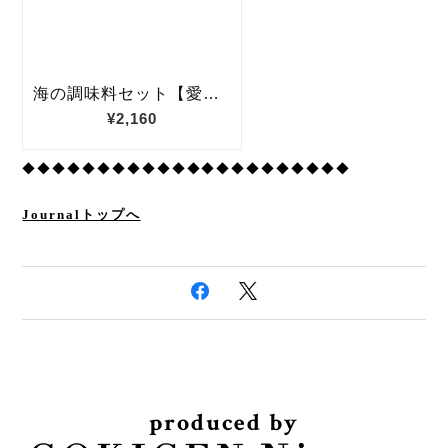
◆◆◆◆◆◆◆◆◆◆◆◆◆◆◆◆◆◆◆◆◆◆
Journalトップへ
produced by